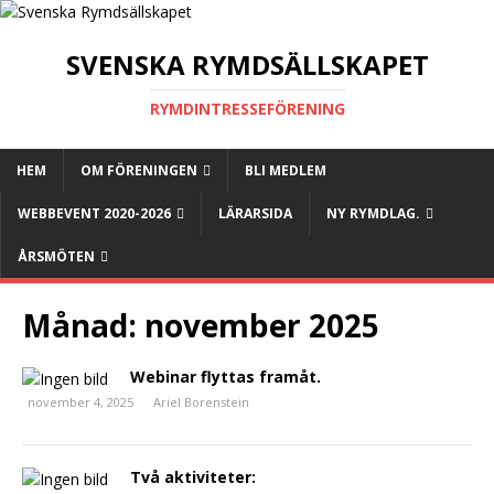
SVENSKA RYMDSÄLLSKAPET
RYMDINTRESSEFÖRENING
HEM
OM FÖRENINGEN
BLI MEDLEM
WEBBEVENT 2020-2026
LÄRARSIDA
NY RYMDLAG.
ÅRSMÖTEN
Månad:
november 2025
Webinar flyttas framåt.
november 4, 2025
Ariel Borenstein
Två aktiviteter: