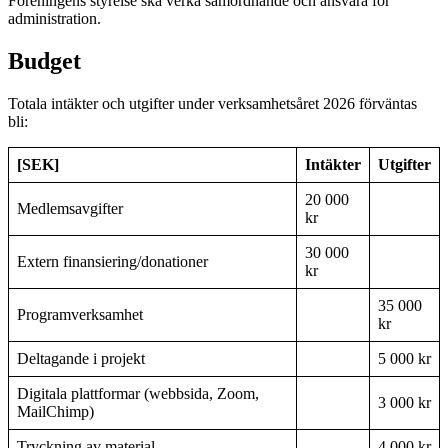
Föreningens styrelse ska verka samordnande och ansvara för
administration.
Budget
Totala intäkter och utgifter under verksamhetsåret 2026 förväntas
bli:
[SEK]
Intäkter
Utgifter
20 000
Medlemsavgifter
kr
30 000
Extern finansiering/donationer
kr
35 000
Programverksamhet
kr
Deltagande i projekt
5 000 kr
Digitala plattformar (webbsida, Zoom,
3 000 kr
MailChimp)
Tryckning av material
4 000 kr