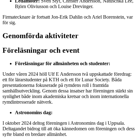
Ledamöter:
Sven Styf, Christer Andersson, Natuschka Lee,
Björn Oliviusson och Louise Drevinger.
Firmatecknare är fortsatt Jon-Erik Dahlin och Ariel Borenstein, var
för sig.
Genomförda aktiviteter
Föreläsningar och event
Föreläsningar för allmänheten och studenter:
Under våren 2024 höll Ulf E Andersson två uppskattade föredrag:
ett för lärarstudenter på KTH och ett för Lunar Society. Båda
presentationerna fokuserade på rymdens roll i framtida
samhällsutveckling. Genom dessa insatser har föreningen stärkt sin
synlighet både inom akademiska kretsar och inom internationella
rymdintresserade nätverk.
Astronomins dag:
I oktober 2024 deltog föreningen i Astronomins dag i Uppsala.
Deltagandet bidrog till att öka kännedomen om föreningen och dess
syfte bland en bredare allmänhet.