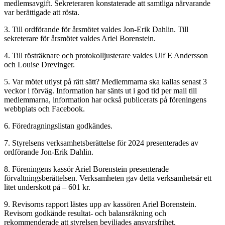
medlemsavgift. Sekreteraren konstaterade att samtliga närvarande
var berättigade att rösta.
3. Till ordförande för årsmötet valdes Jon-Erik Dahlin. Till
sekreterare för årsmötet valdes Ariel Borenstein.
4. Till rösträknare och protokolljusterare valdes Ulf E Andersson
och Louise Drevinger.
5. Var mötet utlyst på rätt sätt? Medlemmarna ska kallas senast 3
veckor i förväg. Information har sänts ut i god tid per mail till
medlemmarna, information har också publicerats på föreningens
webbplats och Facebook.
6. Föredragningslistan godkändes.
7. Styrelsens verksamhetsberättelse för 2024 presenterades av
ordförande Jon-Erik Dahlin.
8. Föreningens kassör Ariel Borenstein presenterade
förvaltningsberättelsen. Verksamheten gav detta verksamhetsår ett
litet underskott på – 601 kr.
9. Revisorns rapport lästes upp av kassören Ariel Borenstein.
Revisorn godkände resultat- och balansräkning och
rekommenderade att styrelsen beviljades ansvarsfrihet.