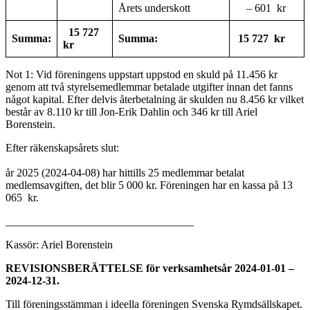
Årets underskott
– 601 kr
15 727
Summa:
Summa:
15 727 kr
kr
Not 1: Vid föreningens uppstart uppstod en skuld på 11.456 kr
genom att två styrelsemedlemmar betalade utgifter innan det fanns
något kapital. Efter delvis återbetalning är skulden nu 8.456 kr vilket
består av 8.110 kr till Jon-Erik Dahlin och 346 kr till Ariel
Borenstein.
Efter räkenskapsårets slut:
Fö
år 2025 (2024-04-08) har hittills 25 medlemmar betalat
medlemsavgiften, det blir 5 000 kr. Föreningen har en kassa på 13
065 kr.
__________________________________
Kassör: Ariel Borenstein
REVISIONSBERÄTTELSE för verksamhetsår 2024-01-01 –
2024-12-31.
Till föreningsstämman i ideella föreningen Svenska Rymdsällskapet.