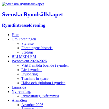
Svenska Rymdsällskapet
Rymdintresseförening
Hem
Om Föreningen
Styrelse
Föreningens historia
Stadgar
BLI MEDLEM
Webbevent 2020-2026
Vårt framtida boende i rymden.
Liv i rymden.
Dysonring
Teachers in space
Hälsa och sjukdom i rymden
Lärarsida
Ny rymdlag.
Rymdstrategi: vår remiss
Årsmöten
Årsmöte 2026