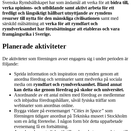
Svenska Rymdsällskapet har som ändamål att verka för att
bidra till,
verka opinions- och utbildande samt aktivt arbeta för ett
fredligt och långsiktigt hållbart utnyttjande av rymdens
resurser till nytta för den mänskliga civilisationen
samt med
särskild målsättning att
verka för att rymdfart och
rymdverksamhet har förutsättningar att etableras och vara
framgångsrika i Sverige.
Planerade aktiviteter
De aktiviteter som föreningen avser engagera sig i under perioden är
följande:
Sprida information och inspiration om rymden genom att
anordna föredrag och seminarier samt medverka på sociala
media om
rymdfart och rymdverksamhet. Bland annat
kan detta ske genom föredrag på skolor och universitet.
Anordnande av ett antal möten med föredrag av medlemmar
och inbjudna föredragshållare, såväl fysiska träffar som
webinarier som anordnas online.
Bygga vidare på evenemanget
”Cities in Space”
som
föreningen tidigare anordnat på Tekniska museet i Stockholm
som en årlig företeelse. I någon form bör detta upparbetade
evenemang få en fortsättning.