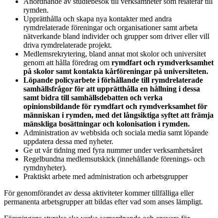
Anordnande av studiebesök till verksamheter som relaterar till
rymden.
Upprätthålla och skapa nya kontakter med andra
rymdrelaterade föreningar och organisationer samt arbeta
nätverkande bland individer och grupper som driver eller vill
driva rymdrelaterade projekt.
Medlemsrekrytering, bland annat mot skolor och universitet
genom att hålla föredrag om
rymdfart och rymdverksamhet
på skolor samt kontakta kårföreningar på universiteten.
Löpande policyarbete i förhållande till rymdrelaterade
samhällsfrågor för att upprätthålla en hållning i dessa
samt bidra till samhällsdebatten och verka
opinionsbildande för rymdfart och rymdverksamhet
för
människan i rymden, med det långsiktiga syftet att främja
mänskliga bosättningar och kolonisation i rymden.
Administration av webbsida och sociala media samt löpande
uppdatera dessa med nyheter.
Ge ut vår tidning med fyra nummer under verksamhetsåret
Regelbundna medlemsutskick (innehållande förenings- och
rymdnyheter).
Praktiskt arbete med administration och arbetsgrupper
För genomförandet av dessa aktiviteter kommer tillfälliga eller
permanenta arbetsgrupper att bildas efter vad som anses lämpligt.