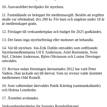
10. Ansvarsfrihet beviljades för styrelsen.
11. Fastställande av beloppet för medlemsavgift. Beslöts att avgiften
skulle var oförändrad, dvs 200 kr. För barn och ungdom under 18 år
är medlemskapet gratis.
12. Förslaget till verksamhetsplan och budget för 2025 godkändes.
13. Det fanns inga styrelseförslag eller motioner att behandla.
14. Val till styrelsen. Jon-Erik Dahlin omvaldes som ordförande.
Styrelsemedlemmarna Ulf E Andersson, Ariel Borenstein, Sven
Styf, Christer Andersson, Björn Oliviusson och Louise Drevinger
omvaldes.
15. Revisor sedan föreningen återstartades 2012 har varit Peter
Vadera. Han tackade nej till återval. Som ny revisor valde årsmötet
medlemmen Odd Romell.
16. Som valberedare återvaldes Patrik Kärräng (sammankallande)
och Helena Lennholm.
17. Årsmötet avslutades.
Verksamhetsberättelse för Svenska Rymdsällskapet