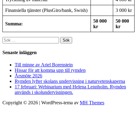
Finansiella tjänster (PlusGiro/bank, Swish)
3 000 kr
50 000
50 000
Summa:
kr
kr
Sök
efter:
Senaste inläggen
Till minne av Ariel Borenstein
Hissar för att komma upp till rymden
Årsmöte 2026
Rymden lyfter skolans undervisning i naturvetenskaperna
17 februari: Webinarium med Helena Lennholm. Rymden
används i skolundervisningen.
Copyright © 2026 | WordPress-tema av
MH Themes