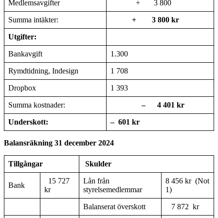
Medlemsavgifter
+ 3 800
Summa intäkter:
+ 3 800 kr
Utgifter:
Bankavgift
1.300
Rymdtidning, Indesign
1 708
Dropbox
1 393
Summa kostnader:
– 4 401 kr
Underskott:
– 601 kr
Balansräkning 31 december 2024
Tillgångar
Skulder
15 727
Lån från
8 456 kr (Not
Bank
kr
styrelsemedlemmar
1)
Balanserat överskott
7 872 kr