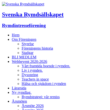
Svenska Rymdsällskapet
Rymdintresseförening
Hem
Om Föreningen
Styrelse
Föreningens historia
Stadgar
BLI MEDLEM
Webbevent 2020-2026
Vårt framtida boende i rymden.
Liv i rymden.
Dysonring
Teachers in space
Hälsa och sjukdom i rymden
Lärarsida
Ny rymdlag.
Rymdstrategi: vår remiss
Årsmöten
Årsmöte 2026