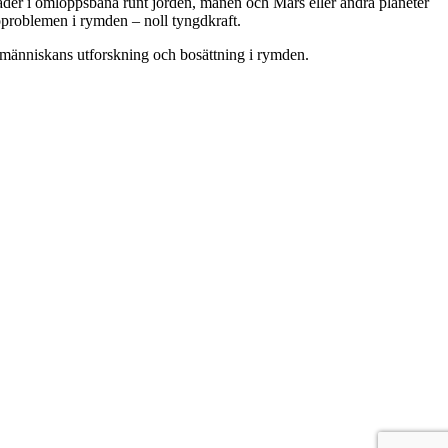
täder i omloppsbana runt jorden, månen och Mars eller andra planeter
soproblemen i rymden – noll tyngdkraft.
 människans utforskning och bosättning i rymden.