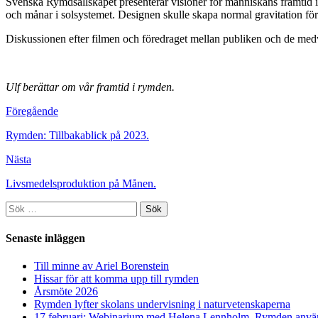
Svenska Rymdsällskapet presenterar visioner för människans framtid i
och månar i solsystemet. Designen skulle skapa normal gravitation för 
Diskussionen efter filmen och föredraget mellan publiken och de med
Ulf berättar om vår framtid i rymden.
Föregående
Rymden: Tillbakablick på 2023.
Nästa
Livsmedelsproduktion på Månen.
Sök
efter:
Senaste inläggen
Till minne av Ariel Borenstein
Hissar för att komma upp till rymden
Årsmöte 2026
Rymden lyfter skolans undervisning i naturvetenskaperna
17 februari: Webinarium med Helena Lennholm. Rymden använ