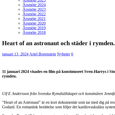
Årsmöte 2025
Årsmöte 2024
Årsmöte 2023
Årsmöte 2022
Årsmöte 2021
Årsmöte 2020
Årsmöte 2019
Årsmöte 2018
Heart of an astronaut och städer i rymden.
januari 13, 2024
Ariel Borenstein
Nyheter
0
11 januari 2024 visades en film på konstmuseet Sven-Harrys i Stoc
rymden.
Ulf E Andersson från Svenska Rymdsällskapet och konstnären Jennife
”Heart of an Astronaut” är en kort dokumentär som tar med dig på resan
Godard. En romantisk berättelse som följer det kardiovaskulära system