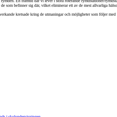
 rymden. En framtid där vi lever i stora roterande rymdstationer/rymds
de som befinner sig där, vilket eliminerar ett av de mest allvarliga häl
verkande kretsade kring de utmaningar och möjligheter som följer med
ds i skolundervisningen.