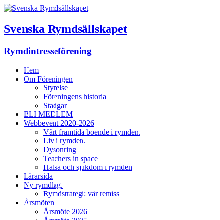
Svenska Rymdsällskapet
Rymdintresseförening
Hem
Om Föreningen
Styrelse
Föreningens historia
Stadgar
BLI MEDLEM
Webbevent 2020-2026
Vårt framtida boende i rymden.
Liv i rymden.
Dysonring
Teachers in space
Hälsa och sjukdom i rymden
Lärarsida
Ny rymdlag.
Rymdstrategi: vår remiss
Årsmöten
Årsmöte 2026