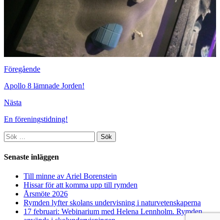
Föregående
Apollo 8 lämnade Jorden!
Nästa
En föreningstidning!
Sök
efter:
Senaste inläggen
Till minne av Ariel Borenstein
Hissar för att komma upp till rymden
Årsmöte 2026
Rymden lyfter skolans undervisning i naturvetenskaperna
17 februari: Webinarium med Helena Lennholm. Rymden