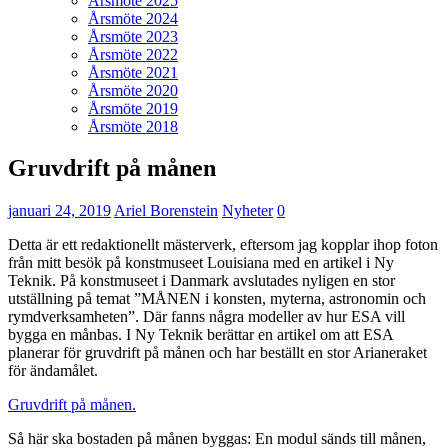
Årsmöte 2025
Årsmöte 2024
Årsmöte 2023
Årsmöte 2022
Årsmöte 2021
Årsmöte 2020
Årsmöte 2019
Årsmöte 2018
Gruvdrift på månen
januari 24, 2019
Ariel Borenstein
Nyheter
0
Detta är ett redaktionellt mästerverk, eftersom jag kopplar ihop foton
från mitt besök på konstmuseet Louisiana med en artikel i Ny
Teknik. På konstmuseet i Danmark avslutades nyligen en stor
utställning på temat ”MÅNEN i konsten, myterna, astronomin och
rymdverksamheten”. Där fanns några modeller av hur ESA vill
bygga en månbas. I Ny Teknik berättar en artikel om att ESA
planerar för gruvdrift på månen och har beställt en stor Arianeraket
för ändamålet.
Gruvdrift på månen.
Så här ska bostaden på månen byggas: En modul sänds till månen,